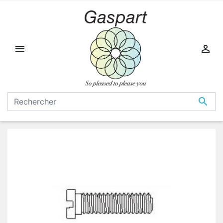


