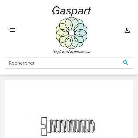


