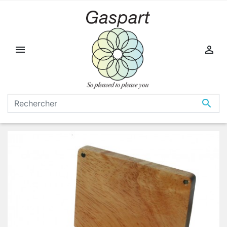


