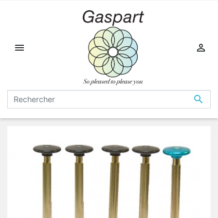


