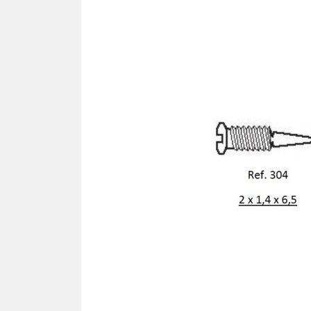
Ron
TOURNEVIS
Cav
Tournevis
Lames
PLA
Kits
SIL
Pla
TOURNE-ÉCROUS
Pla
Tourne-écrous
Pla
Lames
Plaq
Kits
Plaq
Plaq
FRAISES - TARAUDS -
Pla
FORÊTS
Plaq
Plaq
VIS
Pla
Vis autotaraudeuse "VAT"
Pla
Vis facile à casser
Plaq
Vis autocentrante
Plaq
Vis régulière