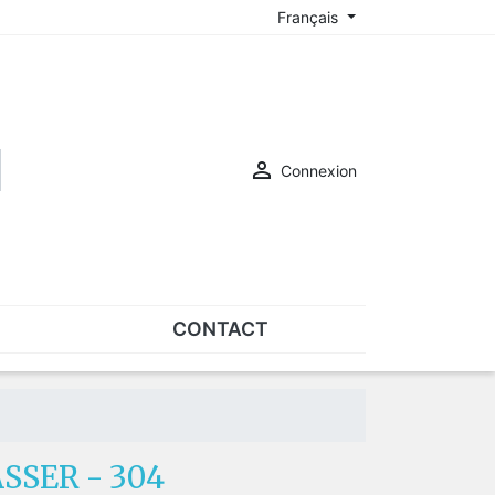
Français

Connexion
CONTACT
ASSORTIMENTS
Assortiments de plaquettes
Assortiments de vis
ASSER - 304
SUR-LUNETTES