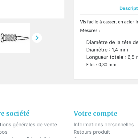
uettes à coller
Fils - "Cyrex" - Drageoirs
s en silicone
Descript
Tubes thermo-rétractable
Filtres de "Ryser"
Vis facile à casser, en acier 
Boites en plastique
Mesures :

KITS POUR ÉTUDIANTS
Diamètre de la tête d
Diamètre : 1,4 mm
Longueur totale : 6,5
Filet : 0,30 mm
e société
Votre compte
tions générales de vente
Informations personnelles
pos
Retours produit