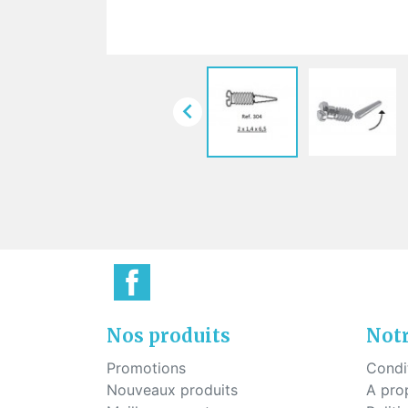
Plaq
Vis pour montage percé
Pont
Vis à tête hexagonale pour
montage percé
Vis pour plaquettes
Vis économique

Vis pour le mécanisme des
charnières
Nos produits
Notr
Promotions
Condi
Nouveaux produits
A pro