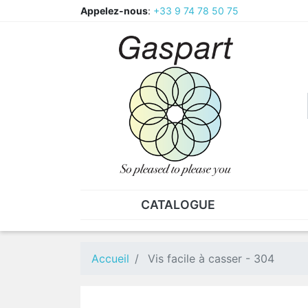
Appelez-nous
:
+33 9 74 78 50 75
CATALOGUE
PINCES - BRUCELLES
ECR
Pinces
CAV
Accueil
Vis facile à casser - 304
Pièces de rechange pour
Ecr
pinces
Ecr
Brucelles
Ecr