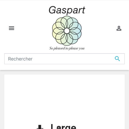


