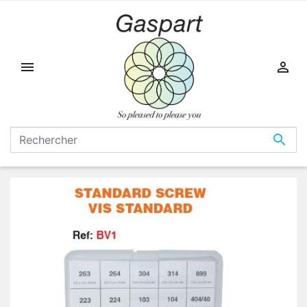


