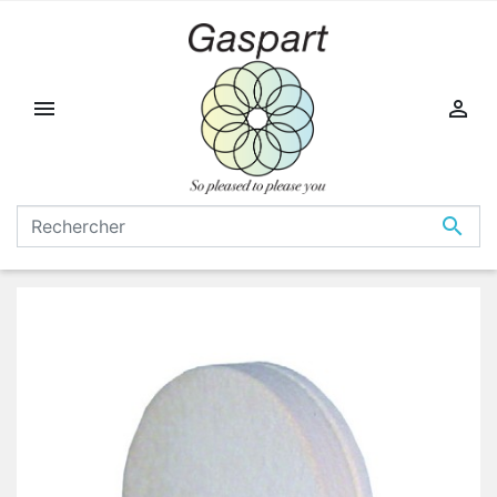


