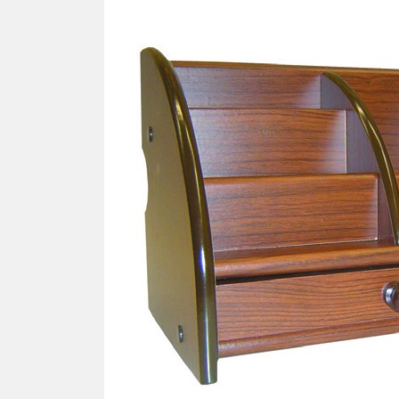
Ron
TOURNEVIS
Cav
Tournevis
Lames
PLA
Kits
SIL
Pla
TOURNE-ÉCROUS
Pla
Tourne-écrous
Pla
Lames
Plaq
Kits
Plaq
Plaq
FRAISES - TARAUDS -
Pla
FORÊTS
Plaq
Plaq
VIS
Pla
Vis autotaraudeuse "VAT"
Pla
Vis facile à casser
Plaq
Vis autocentrante
Plaq
Vis régulière