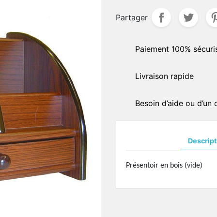
delles
Partager
BRAS DE PLAQUETTES -
aliers
CHARNIÈRES
QUETTES - PONTS EN
Bras de plaquettes à soud
Paiement 100% sécuri
ICONE
Bras de plaquettes à incru
quettes acétate
Charnières à souder
Livraison rapide
quettes semi-souples
AUTOCOLLANTS DE
quettes type "Ray-Ban"
MONTAGES
uettes spéciales
Besoin d’aide ou d’un
Standards
uettes anti-allergiques
Hydrophobes
uettes silicone
quettes symmétriques
Descript
OUTILLAGES DE PRÉCISI
uettes ultra-fines
Présentoirs
uettes spéciales
Présentoir en bois (vide)
Divers
quettes asymétriques
Soudures en pâtes
quettes céramique
Pierres
uettes ultra-fines
Marqueurs
uettes titanium
Colles