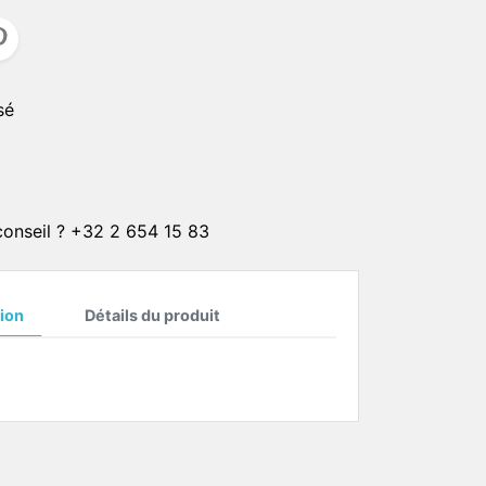
CLIPS SOLAIRE
CORDONS
er
sé
ster
CHAINETTES
Plaqué or 1 micron
Plaqué or 4 microns
Plaqué or 20 microns
 conseil ? +32 2 654 15 83
Plaqué argent 4 microns
Plaqué argent 20 microns
ion
Détails du produit
ON