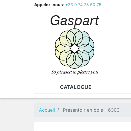
Appelez-nous
:
+33 9 74 78 50 75
CATALOGUE
PINCES - BRUCELLES
ECR
Pinces
CAV
Accueil
Présentoir en bois - 6303
Pièces de rechange pour
Ecr
pinces
Ecr
Brucelles
Ecr