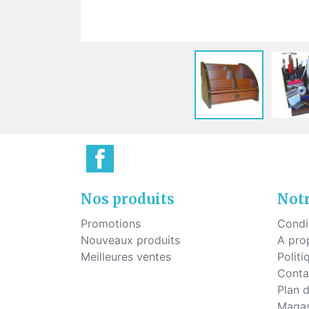
Plaq
Vis pour montage percé
Pont
Vis à tête hexagonale pour
montage percé
Vis pour plaquettes
Vis économique
Vis pour le mécanisme des
charnières
Nos produits
Notr
Promotions
Condi
Nouveaux produits
A pro
Meilleures ventes
Politi
Conta
Plan d
Magas