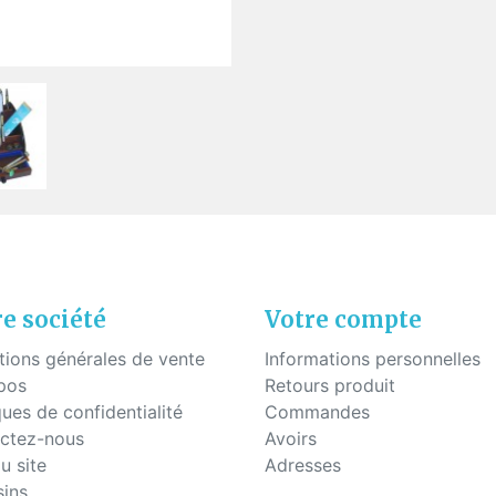
uettes à coller
Fils - "Cyrex" - Drageoirs
s en silicone
Tubes thermo-rétractable
Filtres de "Ryser"
Boites en plastique
KITS POUR ÉTUDIANTS
e société
Votre compte
tions générales de vente
Informations personnelles
pos
Retours produit
ques de confidentialité
Commandes
ctez-nous
Avoirs
u site
Adresses
ins