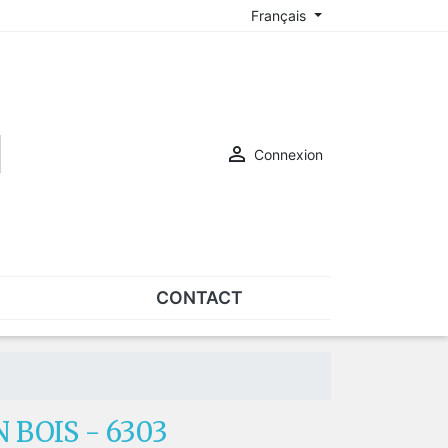
Français

Connexion
CONTACT
ASSORTIMENTS
Assortiments de plaquettes
Assortiments de vis
 BOIS - 6303
SUR-LUNETTES