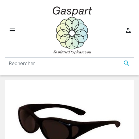


